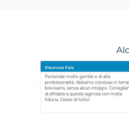
Alc
Eleonora Pais
 disponibilità e
Personale molto gentile e di alta
l percorso della
professionalità. Abbiamo concluso in temp
ne. Seguiti passo
brevissimi, senza alcun intoppo. Consigli
petenza nella
di affidarsi a questa agenzia con molta
zie.
fiducia. Grazie di tutto!