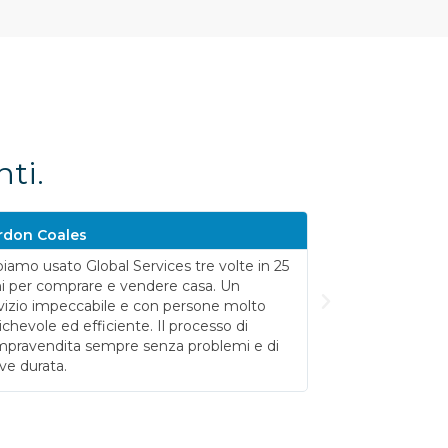
nti.
rdon Coales
Katja Ciancimi
iamo usato Global Services tre volte in 25
Venduto il vecc
i per comprare e vendere casa. Un
acquistato il nu
vizio impeccabile e con persone molto
Due operazioni pe
chevole ed efficiente. Il processo di
pravendita sempre senza problemi e di
ve durata.