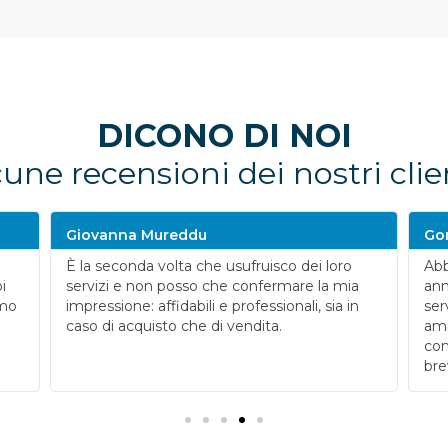
DICONO DI NOI
une recensioni dei nostri clie
Giovanna Mureddu
Go
È la seconda volta che usufruisco dei loro
Abb
i
servizi e non posso che confermare la mia
ann
amo
impressione: affidabili e professionali, sia in
ser
caso di acquisto che di vendita.
ami
com
bre