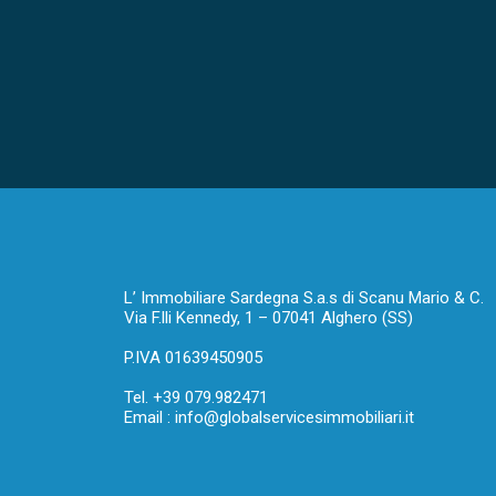
L’ Immobiliare Sardegna S.a.s di Scanu Mario & C.
Via F.lli Kennedy, 1 – 07041 Alghero (SS)
P.IVA 01639450905
Tel.
+39 079.982471
Email :
info@globalservicesimmobiliari.it