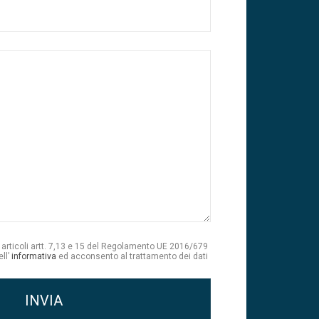
li articoli artt. 7,13 e 15 del Regolamento UE 2016/679
ell’
informativa
ed acconsento al trattamento dei dati