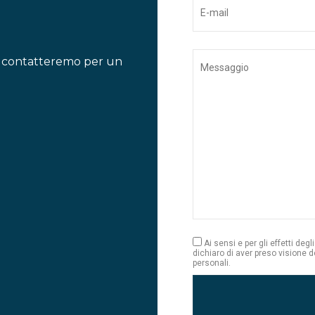
ti contatteremo per un
Ai sensi e per gli effetti deg
dichiaro di aver preso visione d
personali.