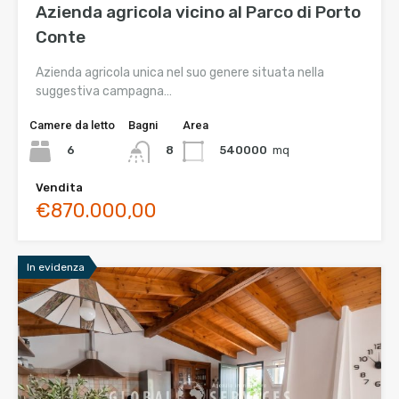
Azienda agricola vicino al Parco di Porto
Conte
Azienda agricola unica nel suo genere situata nella
suggestiva campagna…
Camere da letto
Bagni
Area
6
540000
mq
8
Vendita
€870.000,00
In evidenza