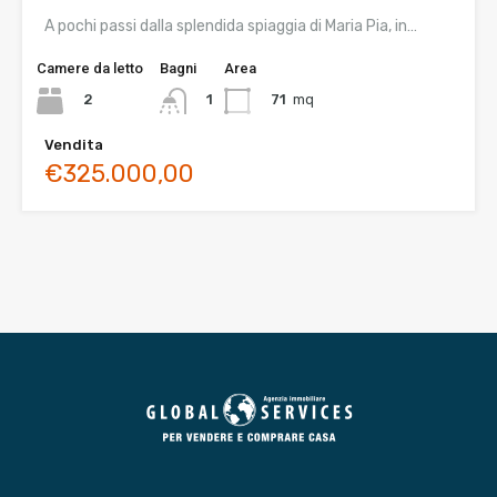
A pochi passi dalla splendida spiaggia di Maria Pia, in…
Camere da letto
Bagni
Area
2
71
mq
1
Vendita
€325.000,00