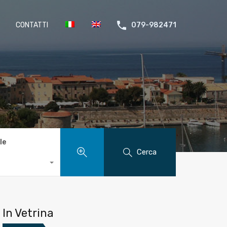
CONTATTI
079-982471
le
Cerca
In Vetrina