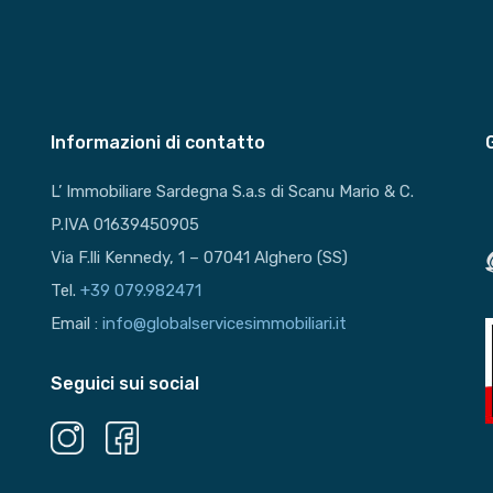
Informazioni di contatto
L’ Immobiliare Sardegna S.a.s di Scanu Mario & C.
P.IVA 01639450905
Via F.lli Kennedy, 1 – 07041 Alghero (SS)
Tel.
+39 079.982471
Email :
info@globalservicesimmobiliari.it
Seguici sui social