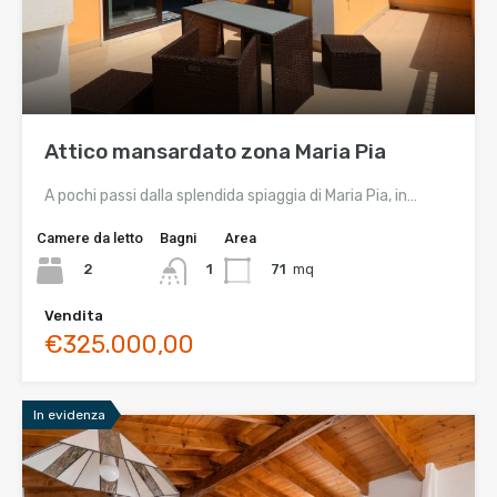
Attico mansardato zona Maria Pia
A pochi passi dalla splendida spiaggia di Maria Pia, in…
Camere da letto
Bagni
Area
2
71
mq
1
Vendita
€325.000,00
In evidenza