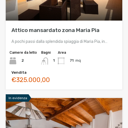
Attico mansardato zona Maria Pia
A pochi passi dalla splendida spiaggia di Maria Pia, in…
Camere da letto
Bagni
Area
2
71
mq
1
Vendita
€325.000,00
In evidenza