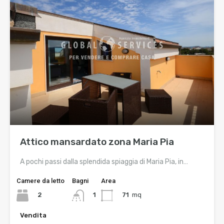
Attico mansardato zona Maria Pia
A pochi passi dalla splendida spiaggia di Maria Pia, in…
Camere da letto
Bagni
Area
2
71
mq
1
Vendita