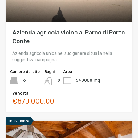
Azienda agricola vicino al Parco di Porto
Conte
Azienda agricola unica nel suo genere situata nella
suggestiva campagna…
Camere da letto
Bagni
Area
6
540000
mq
8
Vendita
€870.000,00
In evidenza