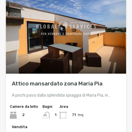
Attico mansardato zona Maria Pia
A pochi passi dalla splendida spiaggia di Maria Pia, in…
Camere da letto
Bagni
Area
2
71
mq
1
Vendita