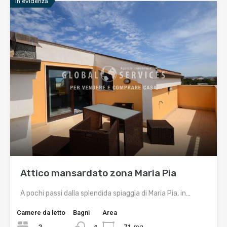
In evidenza
Attico mansardato zona Maria Pia
A pochi passi dalla splendida spiaggia di Maria Pia, in…
Camere da letto
Bagni
Area
2
71
mq