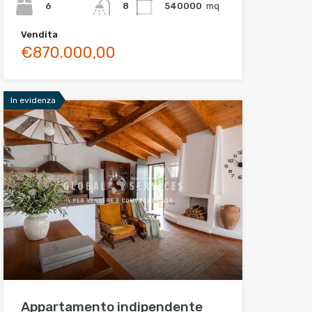
6
540000
mq
8
Vendita
€870.000,00
In evidenza
Appartamento indipendente