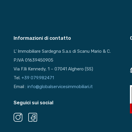
Informazioni di contatto
L’ Immobiliare Sardegna S.a.s di Scanu Mario & C.
P.IVA 01639450905
Via F.lli Kennedy, 1 – 07041 Alghero (SS)
Tel.
+39 079.982471
Email :
info@globalservicesimmobiliari.it
Seguici sui social