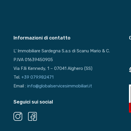
Informazioni di contatto
L’ Immobiliare Sardegna S.a.s di Scanu Mario & C.
P.IVA 01639450905
Via F.lli Kennedy, 1 – 07041 Alghero (SS)
Tel.
+39 079.982471
Email :
info@globalservicesimmobiliari.it
Seguici sui social