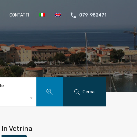
CONTATTI
079-982471
le
Cerca
In Vetrina