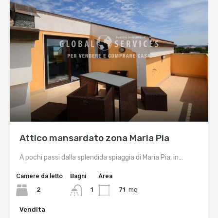
Attico mansardato zona Maria Pia
A pochi passi dalla splendida spiaggia di Maria Pia, in…
Camere da letto
Bagni
Area
2
71
mq
1
Vendita