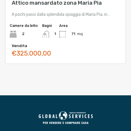
Attico mansardato zona Maria Pia
A pochi passi dalla splendida spiaggia di Maria Pia, in…
Camere da letto
Bagni
Area
2
71
mq
1
Vendita
€325.000,00