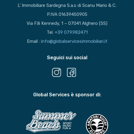
L’ Immobiliare Sardegna S.a.s di Scanu Mario & C.
P.IVA 01639450905
Via F.lli Kennedy, 1 – 07041 Alghero (SS)
Tel.
+39 079.982471
Email :
info@globalservicesimmobiliari.it
Seguici sui social
Global Services è sponsor di: