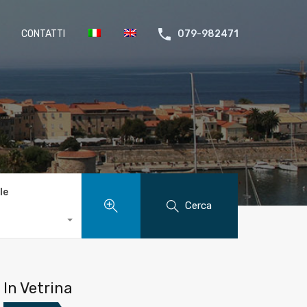
CONTATTI
079-982471
le
Cerca
In Vetrina