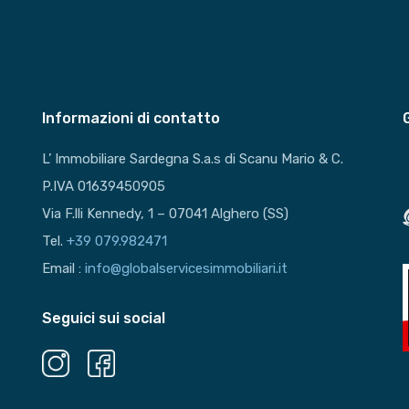
Informazioni di contatto
L’ Immobiliare Sardegna S.a.s di Scanu Mario & C.
P.IVA 01639450905
Via F.lli Kennedy, 1 – 07041 Alghero (SS)
Tel.
+39 079.982471
Email :
info@globalservicesimmobiliari.it
Seguici sui social