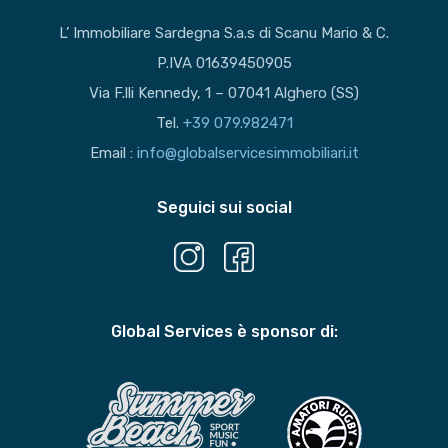
L’ Immobiliare Sardegna S.a.s di Scanu Mario & C.
P.IVA 01639450905
Via F.lli Kennedy, 1 – 07041 Alghero (SS)
Tel.
+39 079.982471
Email :
info@globalservicesimmobiliari.it
Seguici sui social
Global Services è sponsor di: