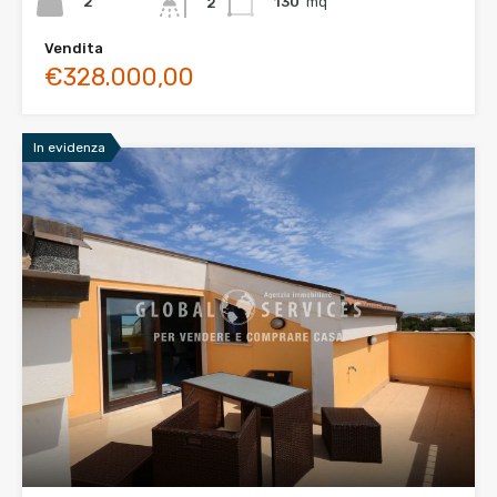
2
130
mq
2
Vendita
€328.000,00
In evidenza