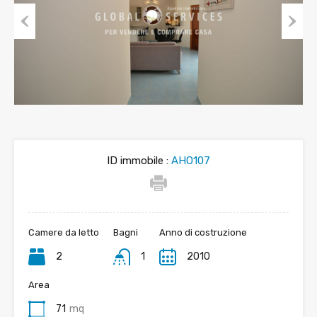
Previous
Next
ID immobile :
AHO107
Camere da letto
Bagni
Anno di costruzione
2
1
2010
Area
71
mq