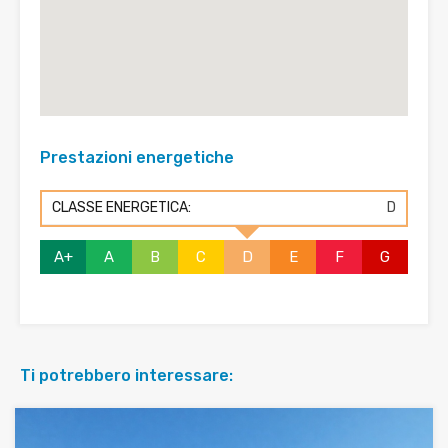
Prestazioni energetiche
CLASSE ENERGETICA:
D
A+
A
B
C
D
E
F
G
Ti potrebbero interessare: