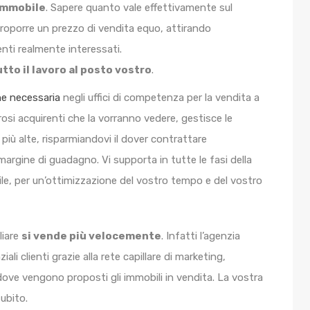
’immobile
. Sapere quanto vale effettivamente sul
proporre un prezzo di vendita equo, attirando
nti realmente interessati.
utto il lavoro al posto vostro
.
e necessaria
negli uffici di competenza per la vendita a
rosi acquirenti che la vorranno vedere, gestisce le
 più alte, risparmiandovi il dover contrattare
rgine di guadagno. Vi supporta in tutte le fasi della
rile, per un’ottimizzazione del vostro tempo e del vostro
liare
si vende più velocemente
. Infatti l’agenzia
li clienti grazie alla rete capillare di marketing,
dove vengono proposti gli immobili in vendita. La vostra
subito.