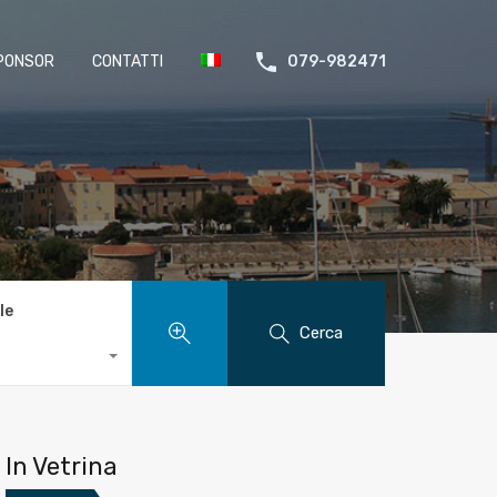
PONSOR
CONTATTI
079-982471
le
Cerca
In Vetrina