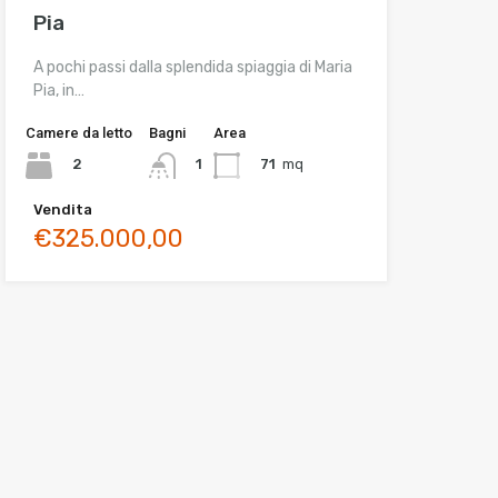
Pia
A pochi passi dalla splendida spiaggia di Maria
Pia, in…
Camere da letto
Bagni
Area
2
71
mq
1
Vendita
€325.000,00