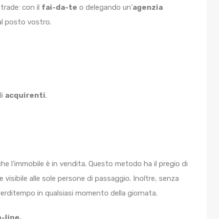
trade: con il
fai-da-te
o delegando un’
agenzia
l posto vostro.
li
acquirenti
.
che l’immobile è in vendita. Questo metodo ha il pregio di
 visibile alle sole persone di passaggio. Inoltre, senza
e perditempo in qualsiasi momento della giornata.
-line.