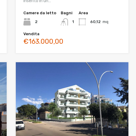
inserito in un…
Camere da letto
Bagni
Area
2
1
60,12
mq
Vendita
€163.000,00