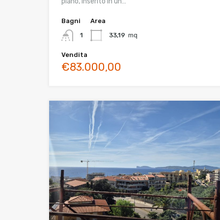
piano, inserito in un…
Bagni
Area
1
33,19
mq
Vendita
€83.000,00