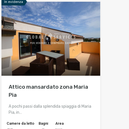
In evidenza
Attico mansardato zona Maria
Pia
A pochi passi dalla splendida spiaggia di Maria
Pia, in…
Camere da letto
Bagni
Area