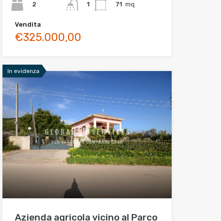
2
71
mq
1
Vendita
€325.000,00
In evidenza
Azienda agricola vicino al Parco