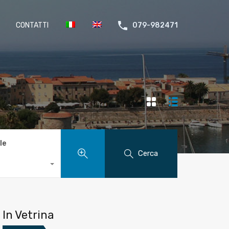
CONTATTI
079-982471
le
Cerca
In Vetrina