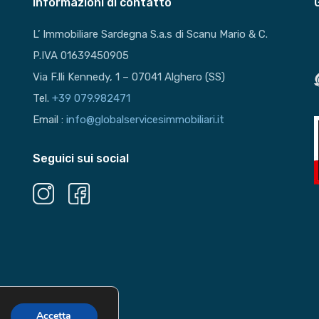
Informazioni di contatto
L’ Immobiliare Sardegna S.a.s di Scanu Mario & C.
P.IVA 01639450905
Via F.lli Kennedy, 1 – 07041 Alghero (SS)
Tel.
+39 079.982471
Email :
info@globalservicesimmobiliari.it
Seguici sui social
ved |
Privacy e Cookie
Accetta