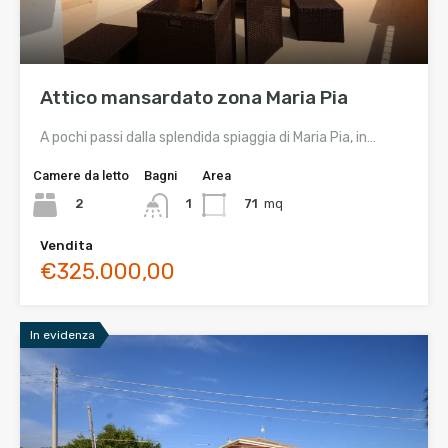
Attico mansardato zona Maria Pia
A pochi passi dalla splendida spiaggia di Maria Pia, in…
Camere da letto
Bagni
Area
2
71
mq
1
Vendita
€325.000,00
In evidenza