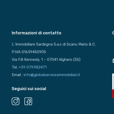
Informazioni di contatto
L’ Immobiliare Sardegna S.a.s di Scanu Mario & C.
P.IVA 01639450905
Via F.lli Kennedy, 1 – 07041 Alghero (SS)
Tel.
+39 079.982471
Email :
info@globalservicesimmobiliari.it
Seguici sui social