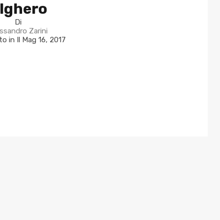
lghero
Di
ssandro Zarini
o in Il
Mag 16, 2017