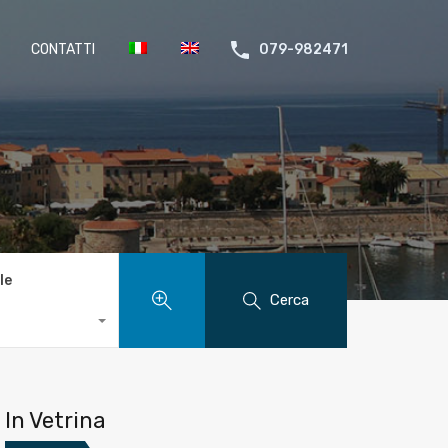
CONTATTI
079-982471
le
Cerca
In Vetrina