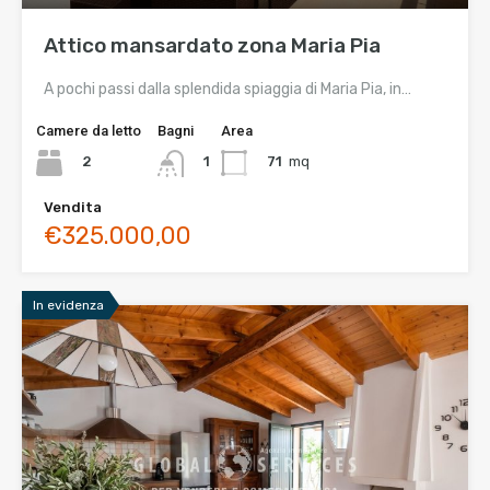
Attico mansardato zona Maria Pia
A pochi passi dalla splendida spiaggia di Maria Pia, in…
Camere da letto
Bagni
Area
2
71
mq
1
Vendita
€325.000,00
In evidenza