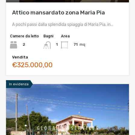
Attico mansardato zona Maria Pia
A pochi passi dalla splendida spiaggia di Maria Pia, in…
Camere da letto
Bagni
Area
2
71
mq
1
Vendita
€325.000,00
In evidenza