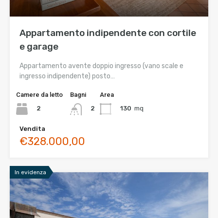
Appartamento indipendente con cortile
e garage
Appartamento avente doppio ingresso (vano scale e
ingresso indipendente) posto…
Camere da letto
Bagni
Area
2
130
mq
2
Vendita
€328.000,00
In evidenza