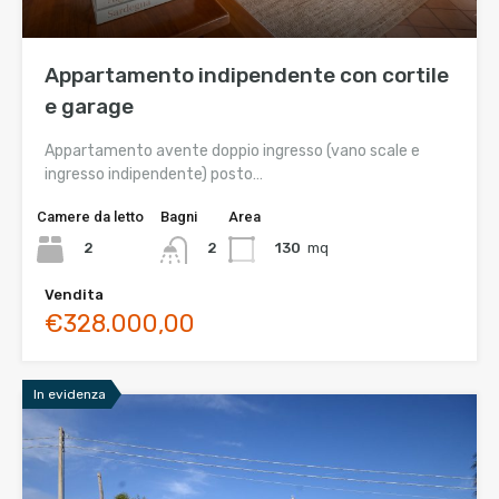
Appartamento indipendente con cortile
e garage
Appartamento avente doppio ingresso (vano scale e
ingresso indipendente) posto…
Camere da letto
Bagni
Area
2
130
mq
2
Vendita
€328.000,00
In evidenza