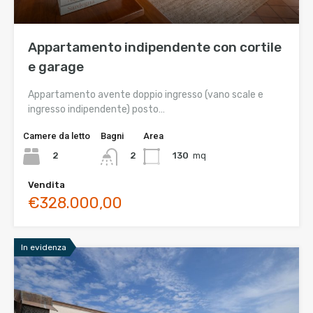
Appartamento indipendente con cortile
e garage
Appartamento avente doppio ingresso (vano scale e
ingresso indipendente) posto…
Camere da letto
Bagni
Area
2
130
mq
2
Vendita
€328.000,00
In evidenza