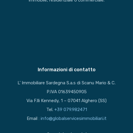
immobile, residenziale o commerciale.
Informazioni di contatto
L’ Immobiliare Sardegna S.a.s di Scanu Mario & C.
P.IVA 01639450905
Via F.lli Kennedy, 1 – 07041 Alghero (SS)
Tel.
+39 079.982471
Email :
info@globalservicesimmobiliari.it