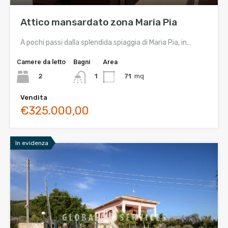
Attico mansardato zona Maria Pia
A pochi passi dalla splendida spiaggia di Maria Pia, in…
Camere da letto
Bagni
Area
2
71
mq
1
Vendita
€325.000,00
In evidenza