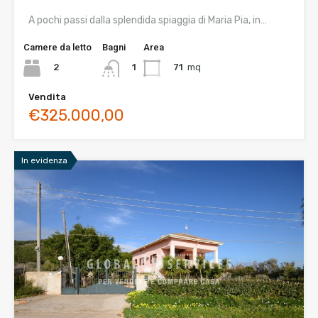
A pochi passi dalla splendida spiaggia di Maria Pia, in…
Camere da letto
Bagni
Area
2
71
mq
1
Vendita
€325.000,00
In evidenza