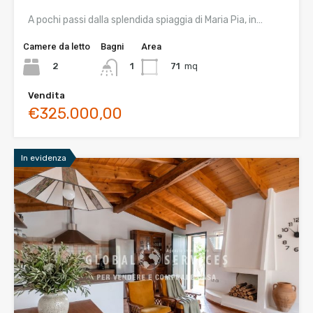
A pochi passi dalla splendida spiaggia di Maria Pia, in…
Camere da letto
Bagni
Area
2
71
mq
1
Vendita
€325.000,00
In evidenza