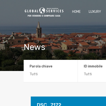
HOME
LUXURY
News
Parola chiave
ID immobile
DSC_7172