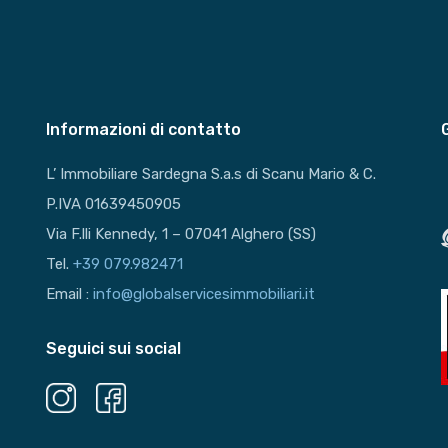
Informazioni di contatto
L’ Immobiliare Sardegna S.a.s di Scanu Mario & C.
P.IVA 01639450905
Via F.lli Kennedy, 1 – 07041 Alghero (SS)
Tel.
+39 079.982471
Email :
info@globalservicesimmobiliari.it
Seguici sui social