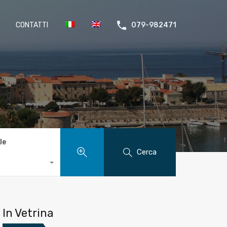
CONTATTI
079-982471
le
Cerca
In Vetrina