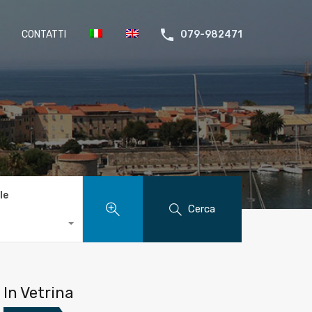
CONTATTI
079-982471
le
Cerca
In Vetrina