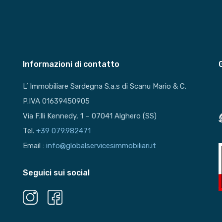
Informazioni di contatto
L’ Immobiliare Sardegna S.a.s di Scanu Mario & C.
P.IVA 01639450905
Via F.lli Kennedy, 1 – 07041 Alghero (SS)
Tel.
+39 079.982471
Email :
info@globalservicesimmobiliari.it
Seguici sui social