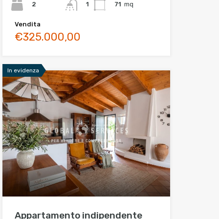
2
71
mq
1
Vendita
€325.000,00
In evidenza
Appartamento indipendente