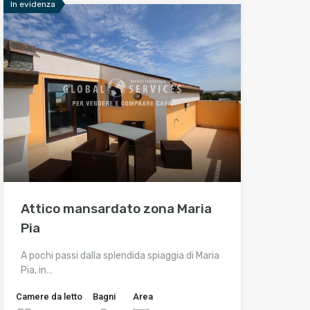
In evidenza
Attico mansardato zona Maria
Pia
A pochi passi dalla splendida spiaggia di Maria
Pia, in…
Camere da letto
Bagni
Area