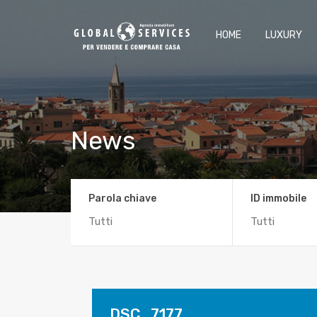
HOME
LUXURY
News
Parola chiave
ID immobile
DSC_7177