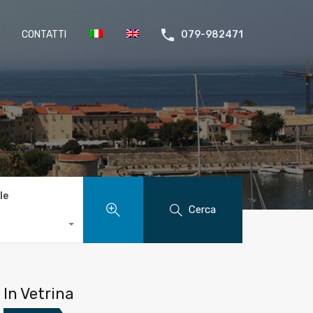
CONTATTI
079-982471
le
Cerca
In Vetrina