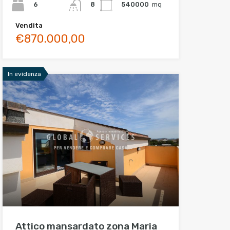
6
540000
mq
8
Vendita
€870.000,00
In evidenza
Attico mansardato zona Maria