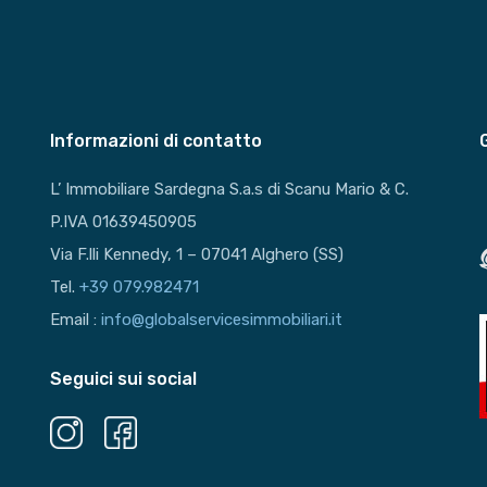
Informazioni di contatto
L’ Immobiliare Sardegna S.a.s di Scanu Mario & C.
P.IVA 01639450905
Via F.lli Kennedy, 1 – 07041 Alghero (SS)
Tel.
+39 079.982471
Email :
info@globalservicesimmobiliari.it
Seguici sui social