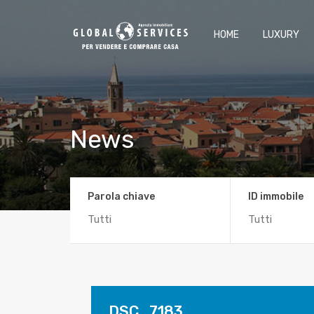
HOME
LUXURY
News
Parola chiave
ID immobile
DSC_7183