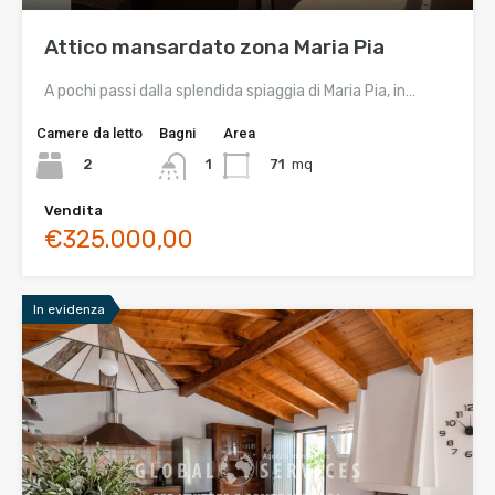
Attico mansardato zona Maria Pia
A pochi passi dalla splendida spiaggia di Maria Pia, in…
Camere da letto
Bagni
Area
2
71
mq
1
Vendita
€325.000,00
In evidenza