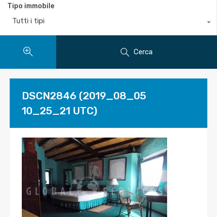
Tipo immobile
Tutti i tipi
Cerca
DSCN2846 (2019_08_05
10_25_21 UTC)