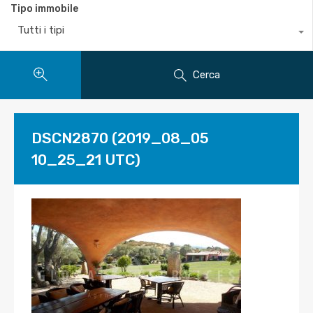
Tipo immobile
Tutti i tipi
Cerca
DSCN2870 (2019_08_05
10_25_21 UTC)