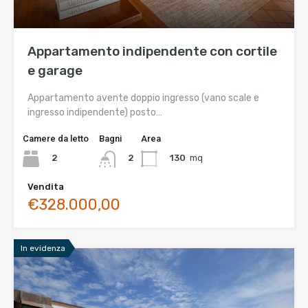
Appartamento indipendente con cortile
e garage
Appartamento avente doppio ingresso (vano scale e
ingresso indipendente) posto…
Camere da letto
Bagni
Area
2
130
mq
2
Vendita
€328.000,00
In evidenza