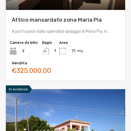
Attico mansardato zona Maria Pia
A pochi passi dalla splendida spiaggia di Maria Pia, in…
Camere da letto
Bagni
Area
2
71
mq
1
Vendita
€325.000,00
In evidenza