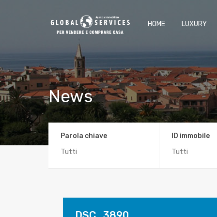
HOME
LUXURY
News
Parola chiave
ID immobile
DSC_3890