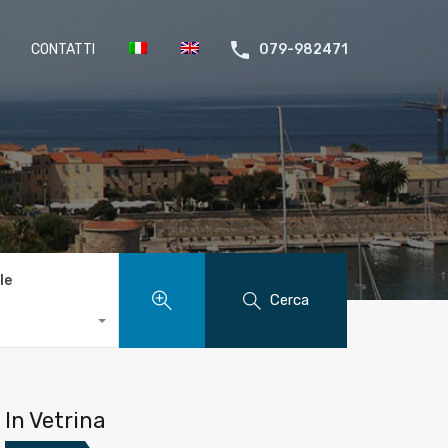
CONTATTI
079-982471
le
Cerca
In Vetrina