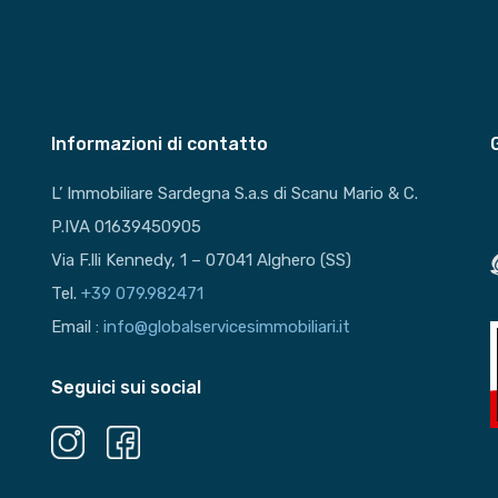
Informazioni di contatto
L’ Immobiliare Sardegna S.a.s di Scanu Mario & C.
P.IVA 01639450905
Via F.lli Kennedy, 1 – 07041 Alghero (SS)
Tel.
+39 079.982471
Email :
info@globalservicesimmobiliari.it
Seguici sui social