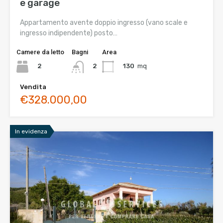
e garage
Appartamento avente doppio ingresso (vano scale e
ingresso indipendente) posto…
Camere da letto
Bagni
Area
2
130
mq
2
Vendita
€328.000,00
In evidenza