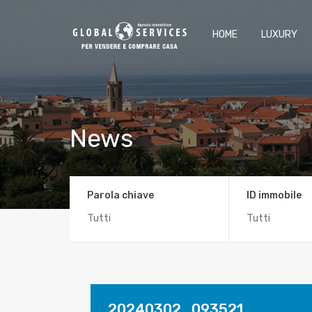
HOME
LUXURY
News
Parola chiave
ID immobile
20240302_093521