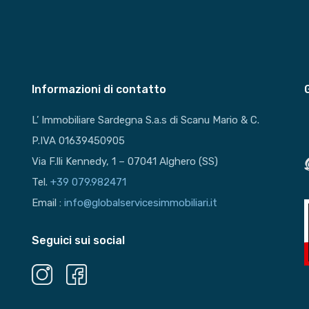
Informazioni di contatto
L’ Immobiliare Sardegna S.a.s di Scanu Mario & C.
P.IVA 01639450905
Via F.lli Kennedy, 1 – 07041 Alghero (SS)
Tel.
+39 079.982471
Email :
info@globalservicesimmobiliari.it
Seguici sui social