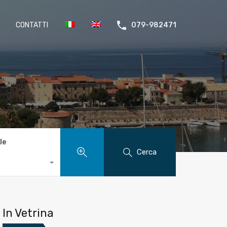
CONTATTI
079-982471
le
Cerca
In Vetrina