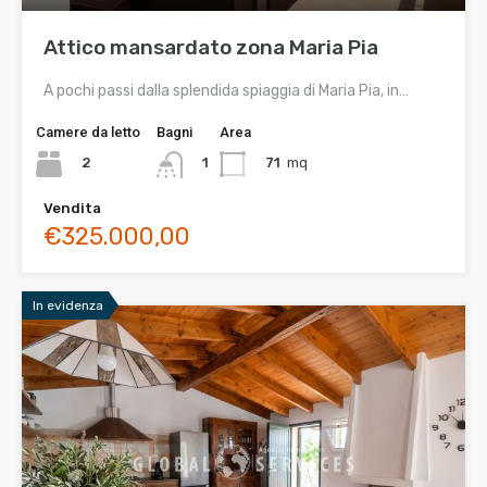
Attico mansardato zona Maria Pia
A pochi passi dalla splendida spiaggia di Maria Pia, in…
Camere da letto
Bagni
Area
2
71
mq
1
Vendita
€325.000,00
In evidenza