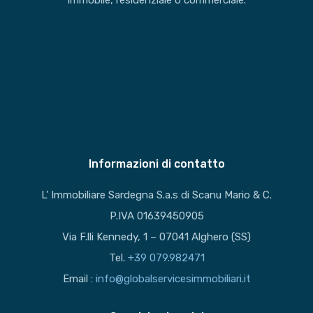
immobile, residenziale o commerciale.
Informazioni di contatto
L’ Immobiliare Sardegna S.a.s di Scanu Mario & C.
P.IVA 01639450905
Via F.lli Kennedy, 1 – 07041 Alghero (SS)
Tel.
+39 079.982471
Email :
info@globalservicesimmobiliari.it