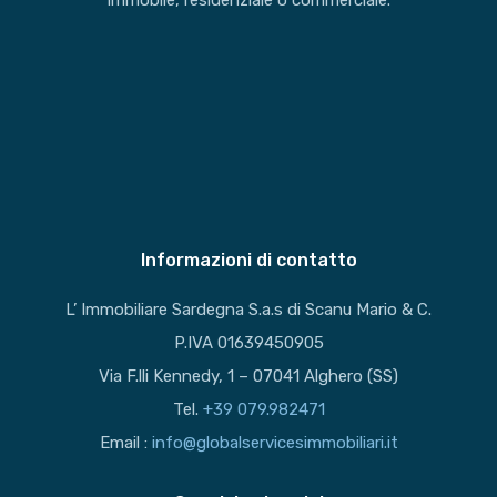
immobile, residenziale o commerciale.
Informazioni di contatto
L’ Immobiliare Sardegna S.a.s di Scanu Mario & C.
P.IVA 01639450905
Via F.lli Kennedy, 1 – 07041 Alghero (SS)
Tel.
+39 079.982471
Email :
info@globalservicesimmobiliari.it