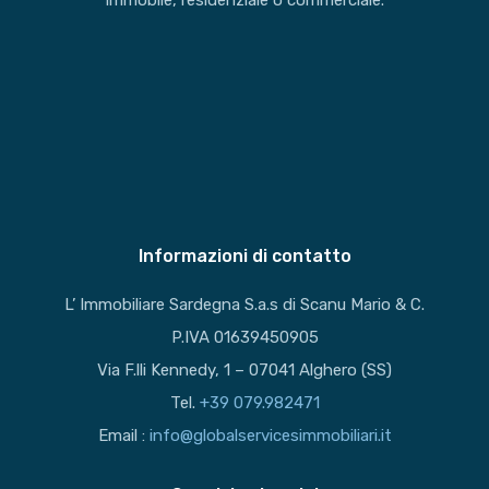
immobile, residenziale o commerciale.
Informazioni di contatto
L’ Immobiliare Sardegna S.a.s di Scanu Mario & C.
P.IVA 01639450905
Via F.lli Kennedy, 1 – 07041 Alghero (SS)
Tel.
+39 079.982471
Email :
info@globalservicesimmobiliari.it