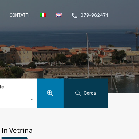
CONTATTI
079-982471
le
Cerca
In Vetrina