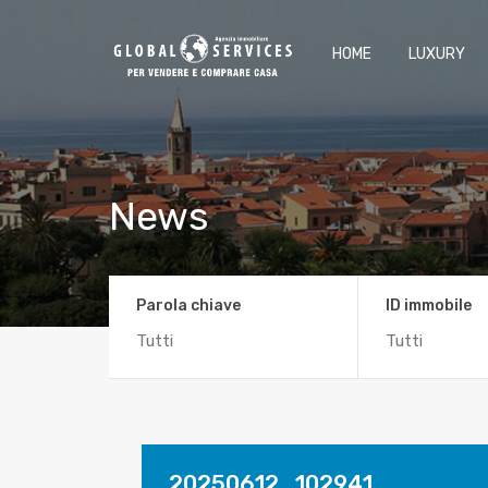
HOME
LUXURY
News
Parola chiave
ID immobile
20250612_102941