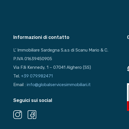
Informazioni di contatto
L’ Immobiliare Sardegna S.a.s di Scanu Mario & C.
P.IVA 01639450905
Via F.lli Kennedy, 1 – 07041 Alghero (SS)
Tel.
+39 079.982471
Email :
info@globalservicesimmobiliari.it
Seguici sui social