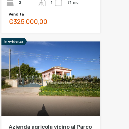
2
71
mq
1
Vendita
€325.000,00
In evidenza
Azienda agricola vicino al Parco