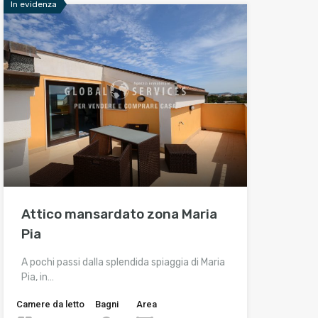
In evidenza
Attico mansardato zona Maria
Pia
A pochi passi dalla splendida spiaggia di Maria
Pia, in…
Camere da letto
Bagni
Area