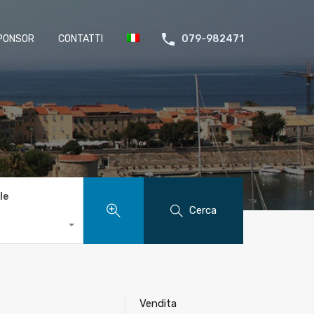
PONSOR
CONTATTI
079-982471
le
Cerca
Vendita