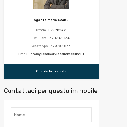
Agente Mario Scanu
Ufficio:
079982471
Cellulare:
3207878134
WhatsApp:
3207878134
Email:
info@globalservicesimmobiliari.it
Guarda la mia lista
Contattaci per questo immobile