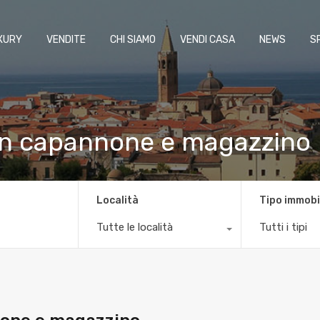
XURY
VENDITE
CHI SIAMO
VENDI CASA
NEWS
S
on capannone e magazzino
Località
Tipo immobi
Tutte le località
Tutti i tipi