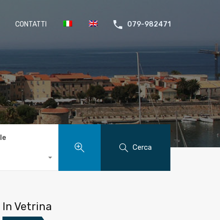
CONTATTI
079-982471
le
Cerca
In Vetrina