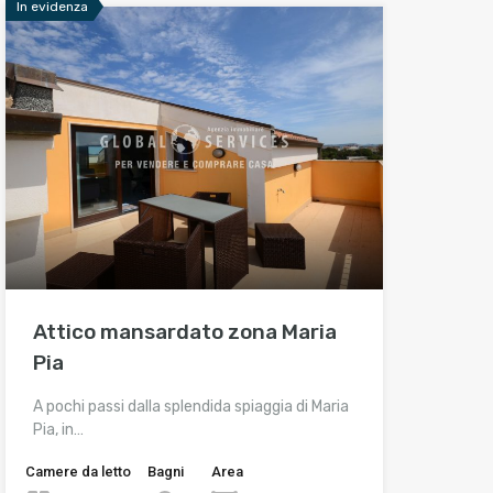
In evidenza
Attico mansardato zona Maria
Pia
A pochi passi dalla splendida spiaggia di Maria
Pia, in…
Camere da letto
Bagni
Area