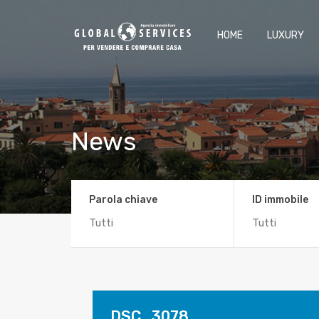
HOME
LUXURY
News
Parola chiave
ID immobile
DSC_3078