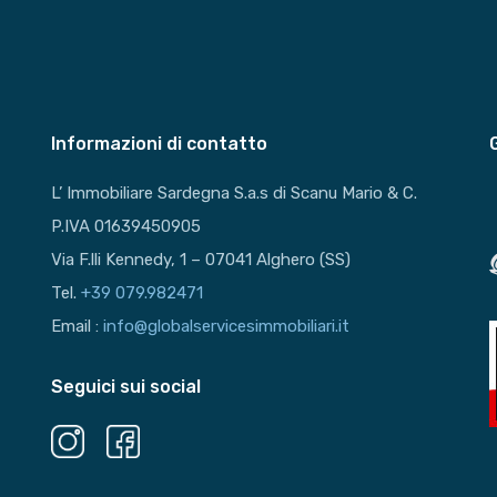
Informazioni di contatto
L’ Immobiliare Sardegna S.a.s di Scanu Mario & C.
P.IVA 01639450905
Via F.lli Kennedy, 1 – 07041 Alghero (SS)
Tel.
+39 079.982471
Email :
info@globalservicesimmobiliari.it
Seguici sui social