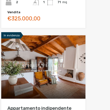
2
71
mq
1
Vendita
€325.000,00
In evidenza
Appartamento indipendente