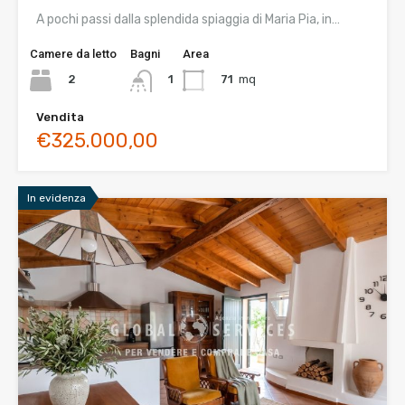
A pochi passi dalla splendida spiaggia di Maria Pia, in…
Camere da letto
Bagni
Area
2
71
mq
1
Vendita
€325.000,00
In evidenza