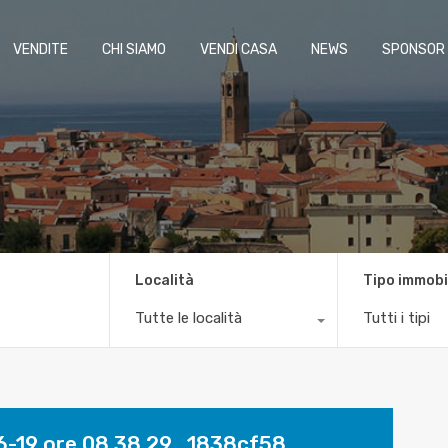
VENDITE
CHI SIAMO
VENDI CASA
NEWS
SPONSOR
Località
Tipo immobi
Tutte le località
Tutti i tipi
-19 ore 08.38.29_1838cf58