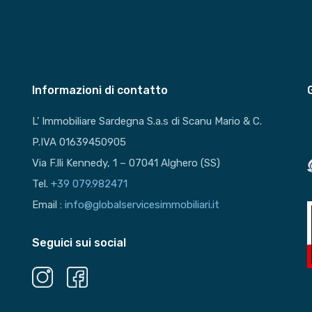
Informazioni di contatto
L’ Immobiliare Sardegna S.a.s di Scanu Mario & C.
P.IVA 01639450905
Via F.lli Kennedy, 1 – 07041 Alghero (SS)
Tel.
+39 079.982471
Email :
info@globalservicesimmobiliari.it
Seguici sui social