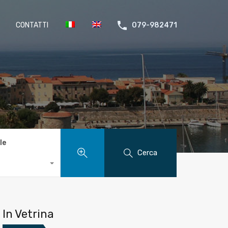
CONTATTI
079-982471
le
Cerca
In Vetrina